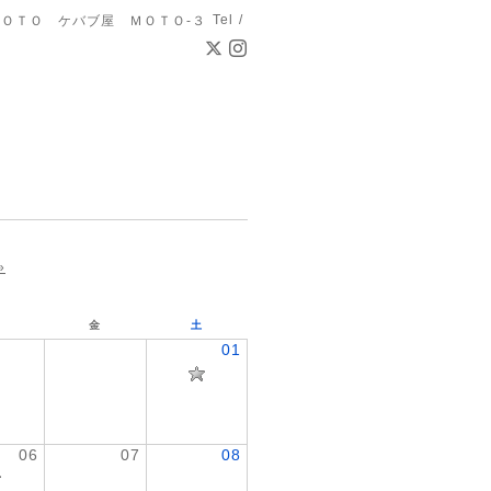
Tel /
ＯＴＯ ケバブ屋 ＭＯＴＯ-３
»
金
土
01
06
07
08