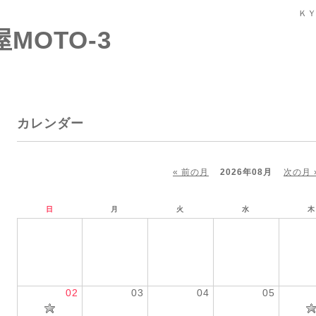
ＫＹ
屋MOTO-3
カレンダー
« 前の月
2026年08月
次の月 
日
月
火
水
木
02
03
04
05