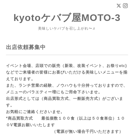
kyotoケバブ屋MOTO-3
美味しいケバブを召し上がれ〜♬
出店依頼募集中
イベント会場、店頭での販売（新装、改装イベント、お祭りetc)
などでご来場者の皆様にお喜びいただける美味しいメニューを揃
えております。
また、ランチ営業の経験、ノウハウも十分持っておりますので、
メニューのバラエティー増にもご用命下さいませ。
出店形式としては（商品買取方式、一般販売方式）がございま
す。
お気軽にご連絡くださいませ。
*商品買取方式 最低個数１００食（以上は５０食単位）１０
０V電源お願いいたします
（電源が無い場合千円いただきます）