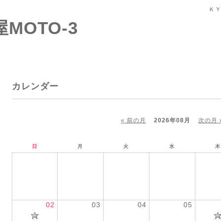
ＫＹ
屋MOTO-3
カレンダー
« 前の月
2026年08月
次の月 
日
月
火
水
木
02
03
04
05