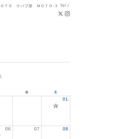
Tel /
ＯＴＯ ケバブ屋 ＭＯＴＯ-３
»
金
土
01
06
07
08