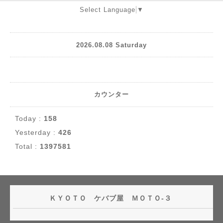
Select Language
▼
2026.08.08 Saturday
カウンター
Today :
158
Yesterday :
426
Total :
1397581
ＫＹＯＴＯ ケバブ屋 ＭＯＴＯ-３