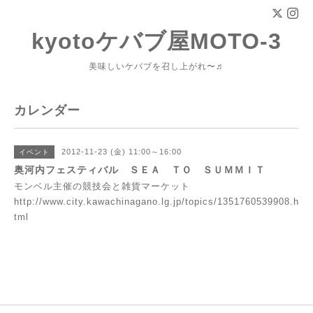
kyotoケバブ屋MOTO-3
美味しいケバブを召し上がれ〜♬
カレンダー
2012-11-23 (金) 11:00～16:00
イベント
奥河内フェスティバル ＳＥＡ ＴＯ ＳＵＭＭＩＴ
モンベル主催の競技会と雑貨マーケット
http://www.city.kawachinagano.lg.jp/topics/1351760539908.h
tml