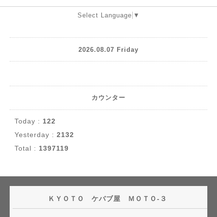
Select Language
▼
2026.08.07 Friday
カウンター
Today :
122
Yesterday :
2132
Total :
1397119
ＫＹＯＴＯ ケバブ屋 ＭＯＴＯ-３