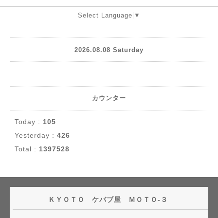
Select Language
▼
2026.08.08 Saturday
カウンター
Today :
105
Yesterday :
426
Total :
1397528
ＫＹＯＴＯ ケバブ屋 ＭＯＴＯ-３