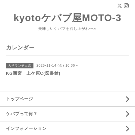
kyotoケバブ屋MOTO-3
美味しいケバブを召し上がれ〜♬
カレンダー
2025-11-14 (金) 10:30～
大学ランチ出店
KG西宮 上ケ原C(図書館)
トップページ
ケバブって何？
インフォメーション