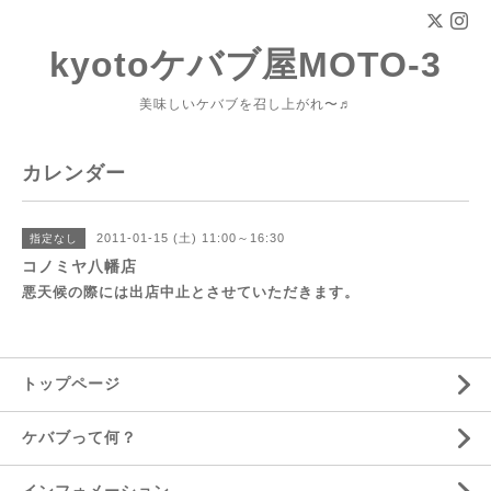
kyotoケバブ屋MOTO-3
美味しいケバブを召し上がれ〜♬
カレンダー
2011-01-15 (土) 11:00～16:30
指定なし
コノミヤ八幡店
悪天候の際には出店中止とさせていただきます。
トップページ
ケバブって何？