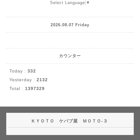
Select Language
▼
2026.08.07 Friday
カウンター
Today :
332
Yesterday :
2132
Total :
1397329
ＫＹＯＴＯ ケバブ屋 ＭＯＴＯ-３