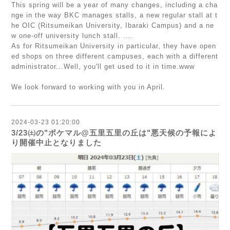
This spring will be a year of many changes, including a cha
nge in the way BKC manages stalls, a new regular stall at t
he OIC (Ritsumeikan University, Ibaraki Campus) and a ne
w one-off university lunch stall. ....
As for Ritsumeikan University in particular, they have open
ed shops on three different campuses, each with a different
administrator...Well, you'll get used to it in time.www
We look forward to working with you in April.
2024-03-23 01:20:00
3/23㈯の"ポケマル@五里五里の丘は"悪天候の予報によ
り開催中止となりました