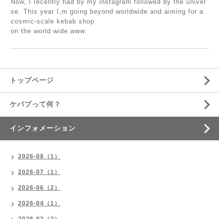
Now, I recently had by my instagram followed by the univer
se. This year I,m going beyond worldwide and aiming for a
cosmic-scale kebab shop
on the world wide.www.
トップページ
ケバブって何？
インフォメーション
2026-08（1）
2026-07（1）
2026-06（2）
2026-04（1）