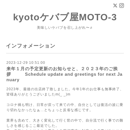
kyotoケバブ屋MOTO-3
美味しいケバブを召し上がれ〜♬
インフォメーション
2023-12-29 10:51:00
来年１月の予定更新のお知らせと、２０２３年のご挨
拶 Schedule update and greetings for next Ja
nuary
2023年、最後の出店終了致しました。今年1年のお仕事も無事終了、
皆様ありがとうございましたm(_ _)m
コロナ禍も明け、日常が戻って来ての中、自分としては復活の波に乗
り切れなかったなぁ…とちょっと反省な感じです。
業界も含めて、大きく変化して行く世の中で、自分流で行く事での難
しさを感じるここ最近でした。