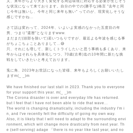
又、来年からより大きく変化する周辺環境に対応する必要が生じそう
な状況になって来ております。自分の中での(勝手な)格言 "去年と同
じ今年は無いし、今年と同じ来年も無い" ってのが、現実化しそうな
感じですかね…
さて話は変わって、2024年、いよいよ実感のなかった五度目の年
男、つまり"還暦"となりますwww.
まだまだ(頭部を除いて)若いつもりですが、最近よる年波を感じる事
がちょこちょことありまして…😅
只、それにも増して、新しくトライしたいと思う事柄も多くあり、来
年からはそれらを具体化しつつ、70歳(古希)迄の10年間に新たな挑
戦をしていきたいと考えております。
兎に角、2023年お世話になった皆様、来年もよろしくお願いいたし
ますm(_ _)m
We have finished our last stall in 2023. Thank you to everyone
for your support this year. m(_ _)m
The Corona disaster is over and everyday life has returned.
but I feel that I have not been able to ride that wave...
The world is changing dramatically, including the industry I'm i
n, and I've recently felt the difficulty of going my own way.
Also, it is likely that I will need to adapt to the surrounding envi
ronment, which will change more drastically from next year. Th
e (self-serving) adage 「there is no year like last year, and no