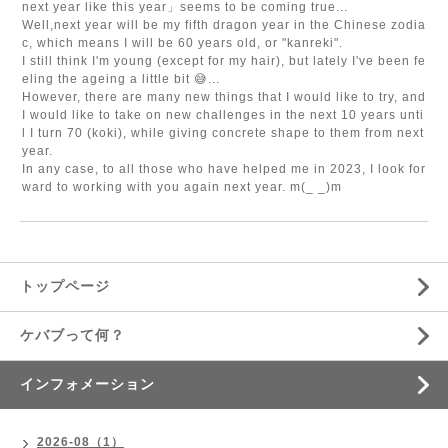
next year like this year」seems to be coming true...
Well,next year will be my fifth dragon year in the Chinese zodia
c, which means I will be 60 years old, or "kanreki".
I still think I'm young (except for my hair), but lately I've been fe
eling the ageing a little bit 😅...
However, there are many new things that I would like to try, and
I would like to take on new challenges in the next 10 years unti
l I turn 70 (koki), while giving concrete shape to them from next
year.
In any case, to all those who have helped me in 2023, I look for
ward to working with you again next year. m(_ _)m
トップページ
ケバブって何？
インフォメーション
2026-08（1）