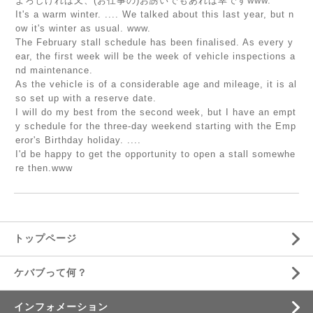
よろしければ又、(お仕事の)お誘いでもあれば幸ですwww.
It's a warm winter. .... We talked about this last year, but n
ow it's winter as usual. www.
The February stall schedule has been finalised. As every y
ear, the first week will be the week of vehicle inspections a
nd maintenance.
As the vehicle is of a considerable age and mileage, it is al
so set up with a reserve date.
I will do my best from the second week, but I have an empt
y schedule for the three-day weekend starting with the Emp
eror's Birthday holiday. ....
I'd be happy to get the opportunity to open a stall somewhe
re then.www
トップページ
ケバブって何？
インフォメーション