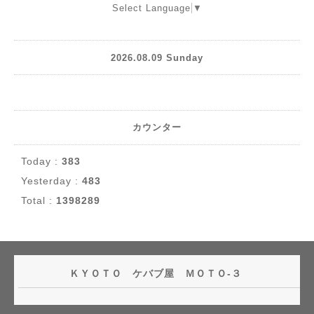
Select Language
▼
2026.08.09 Sunday
カウンター
Today :
383
Yesterday :
483
Total :
1398289
ＫＹＯＴＯ ケバブ屋 ＭＯＴＯ-３