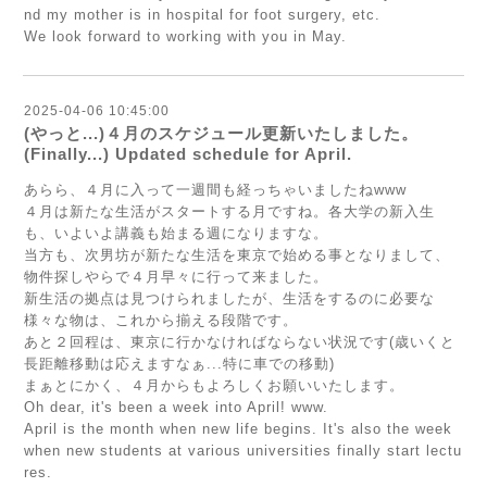
nd my mother is in hospital for foot surgery, etc.
We look forward to working with you in May.
2025-04-06 10:45:00
(やっと...)４月のスケジュール更新いたしました。
(Finally...) Updated schedule for April.
あらら、４月に入って一週間も経っちゃいましたねwww
４月は新たな生活がスタートする月ですね。各大学の新入生
も、いよいよ講義も始まる週になりますな。
当方も、次男坊が新たな生活を東京で始める事となりまして、
物件探しやらで４月早々に行って来ました。
新生活の拠点は見つけられましたが、生活をするのに必要な
様々な物は、これから揃える段階です。
あと２回程は、東京に行かなければならない状況です(歳いくと
長距離移動は応えますなぁ...特に車での移動)
まぁとにかく、４月からもよろしくお願いいたします。
Oh dear, it's been a week into April! www.
April is the month when new life begins. It's also the week
when new students at various universities finally start lectu
res.