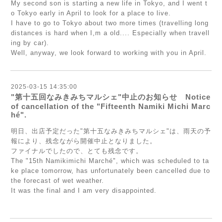
My second son is starting a new life in Tokyo, and I went t
o Tokyo early in April to look for a place to live.
I have to go to Tokyo about two more times (travelling long
distances is hard when I,m a old.... Especially when travell
ing by car).
Well, anyway, we look forward to working with you in April.
2025-03-15 14:35:00
"第十五回なみきみちマルシェ"中止のお知らせ Notice
of cancellation of the "Fifteenth Namiki Michi Marc
hé".
明日、出店予定だった"第十五なみきみちマルシェ"は、雨天の予
報により、残念ながら開催中止となりました。
ファイナルでしたので、とても残念です。
The "15th Namikimichi Marché", which was scheduled to ta
ke place tomorrow, has unfortunately been cancelled due to
the forecast of wet weather.
It was the final and I am very disappointed.