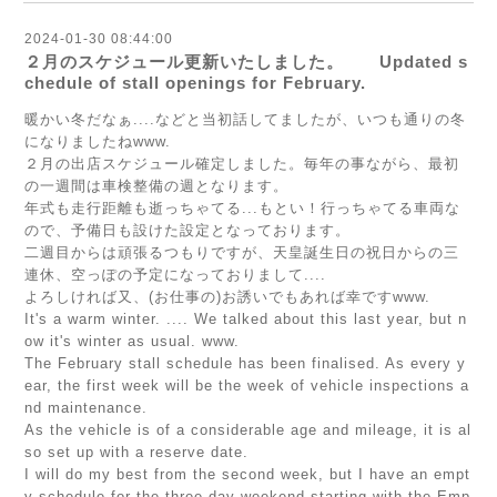
2024-01-30 08:44:00
２月のスケジュール更新いたしました。 Updated s
chedule of stall openings for February.
暖かい冬だなぁ....などと当初話してましたが、いつも通りの冬
になりましたねwww.
２月の出店スケジュール確定しました。毎年の事ながら、最初
の一週間は車検整備の週となります。
年式も走行距離も逝っちゃてる...もとい！行っちゃてる車両な
ので、予備日も設けた設定となっております。
二週目からは頑張るつもりですが、天皇誕生日の祝日からの三
連休、空っぽの予定になっておりまして....
よろしければ又、(お仕事の)お誘いでもあれば幸ですwww.
It's a warm winter. .... We talked about this last year, but n
ow it's winter as usual. www.
The February stall schedule has been finalised. As every y
ear, the first week will be the week of vehicle inspections a
nd maintenance.
As the vehicle is of a considerable age and mileage, it is al
so set up with a reserve date.
I will do my best from the second week, but I have an empt
y schedule for the three-day weekend starting with the Emp