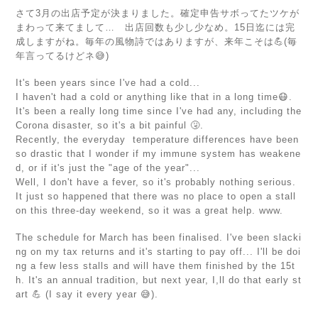
さて3月の出店予定が決まりました。確定申告サボってたツケが
まわって来てまして… 出店回数も少し少なめ。15日迄には完
成しますがね。毎年の風物詩ではありますが、来年こそは💪(毎
年言ってるけどネ😅)
It's been years since I've had a cold...
I haven't had a cold or anything like that in a long time😷.
It's been a really long time since I've had any, including the
Corona disaster, so it's a bit painful 🤧.
Recently, the everyday temperature differences have been
so drastic that I wonder if my immune system has weakene
d, or if it's just the "age of the year"...
Well, I don't have a fever, so it's probably nothing serious.
It just so happened that there was no place to open a stall
on this three-day weekend, so it was a great help. www.
The schedule for March has been finalised. I've been slacki
ng on my tax returns and it's starting to pay off... I'll be doi
ng a few less stalls and will have them finished by the 15t
h. It's an annual tradition, but next year, I,ll do that early st
art 💪 (I say it every year 😅).