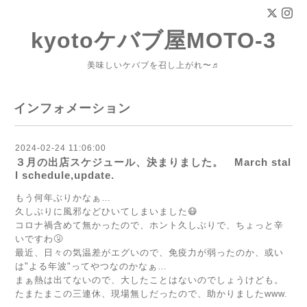
kyotoケバブ屋MOTO-3
美味しいケバブを召し上がれ〜♬
インフォメーション
2024-02-24 11:06:00
３月の出店スケジュール、決まりました。 March stal
l schedule,update.
もう何年ぶりかなぁ…
久しぶりに風邪などひいてしまいました😷
コロナ禍含めて無かったので、ホント久しぶりで、ちょっと辛
いですわ🤧
最近、日々の気温差がエグいので、免疫力が弱ったのか、或い
は"よる年波"ってやつなのかなぁ…
まぁ熱は出てないので、大したことはないのでしょうけども。
たまたまこの三連休、現場無しだったので、助かりましたwww.