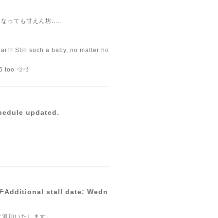
っても甘えん坊.....
ar!!! Still such a baby, no matter ho
5 too 💨💨
dule updated.
nal stall date: Wedn
に追加いたします。