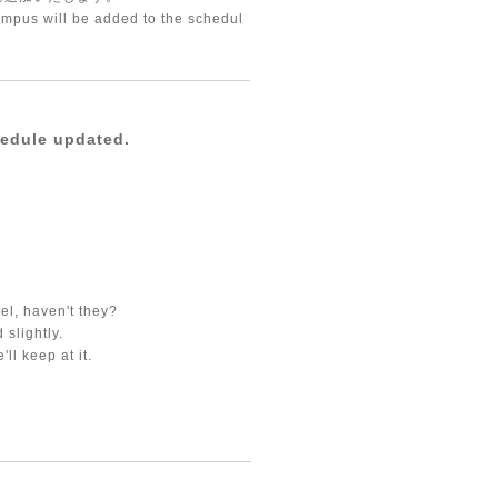
mpus will be added to the schedul
le updated.
el, haven't they?
 slightly.
ll keep at it.